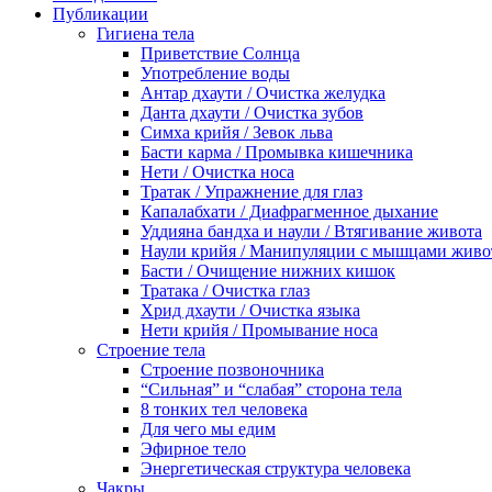
Публикации
Гигиена тела
Приветствие Солнца
Употребление воды
Антар дхаути / Очистка желудка
Данта дхаути / Очистка зубов
Симха крийя / Зевок льва
Басти карма / Промывка кишечника
Нети / Очистка носа
Тратак / Упражнение для глаз
Капалабхати / Диафрагменное дыхание
Уддияна бандха и наули / Втягивание живота
Наули крийя / Манипуляции с мышцами живо
Басти / Очищение нижних кишок
Тратака / Очистка глаз
Хрид дхаути / Очистка языка
Нети крийя / Промывание носа
Строение тела
Строение позвоночника
“Сильная” и “слабая” сторона тела
8 тонких тел человека
Для чего мы едим
Эфирное тело
Энергетическая структура человека
Чакры