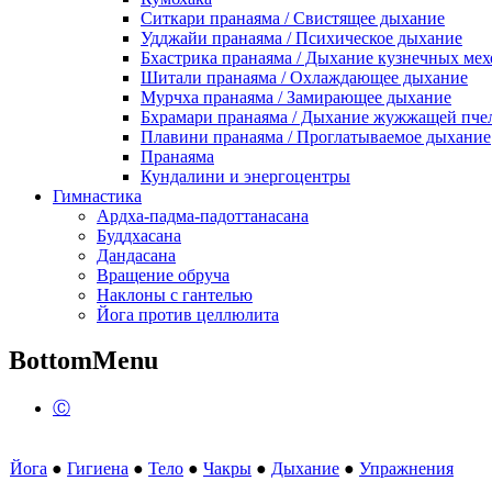
Ситкари пранаяма / Свистящее дыхание
Удджайи пранаяма / Психическое дыхание
Бхастрика пранаяма / Дыхание кузнечных мех
Шитали пранаяма / Охлаждающее дыхание
Мурчха пранаяма / Замирающее дыхание
Бхрамари пранаяма / Дыхание жужжащей пче
Плавини пранаяма / Проглатываемое дыхание
Пранаяма
Кундалини и энергоцентры
Гимнастика
Ардха-падма-падоттанасана
Буддхасана
Дандасана
Вращение обруча
Наклоны с гантелью
Йога против целлюлита
BottomMenu
Ⓒ
Йога
●
Гигиена
●
Тело
●
Чакры
●
Дыхание
●
Упражнения