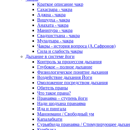
Краткое описание чакр
Сахасрара - чакра
Аджна - чакра
Вишудха - чакра
Анахата - чакра
Манипура - чакра
Свадхистхана - чакра
Муладхара - чакра
Чакры - история вопроса (А.Сафронов)
Сила и слабость чакры
Дыхание в системе йоги
Контроль за процессом дыхания
Глубокое – полное дыхание
Физиологическое понятие дыхания
Воздействие дыхания Йоги
Омоложение посредством дыхания
Обитель праны
Что такое прана?
Пранаяма – ступень йоги
Нади шодхана пранаяма
Ида и пингала
Манонмани / Свободный ум
Капалабхати
Сурьябхеда пранаяма / Стимулирующее дыха
Кумбхака