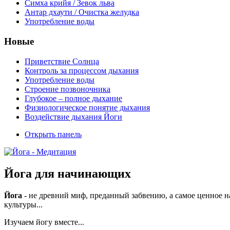
Симха крийя / Зевок льва
Антар дхаути / Очистка желудка
Употребление воды
Новые
Приветствие Солнца
Контроль за процессом дыхания
Употребление воды
Строение позвоночника
Глубокое – полное дыхание
Физиологическое понятие дыхания
Воздействие дыхания Йоги
Открыть панель
Йога для начинающих
Йога
- не древний миф, преданный забвению, а самое ценное н
культуры...
Изучаем йогу вместе...