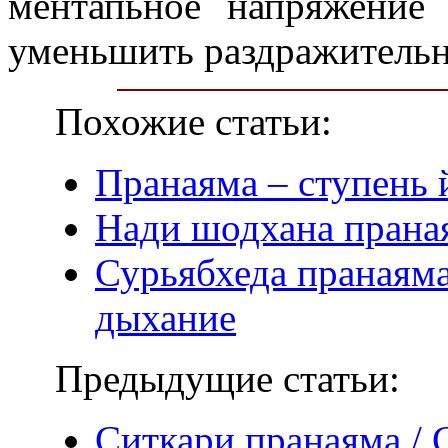
ментапьное напряжение 
уменьшить раздражительн
Похожие статьи:
Пранаяма – ступень 
Нади шодхана прана
Сурьябхеда пранаям
дыхание
Предыдущие статьи:
Ситкари пранаяма / 