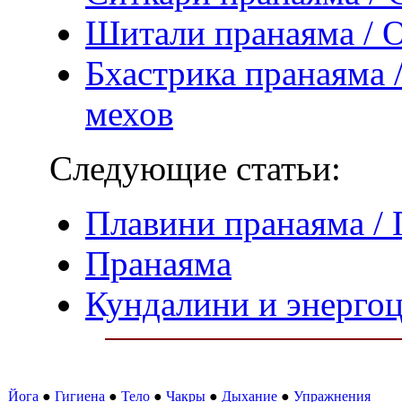
Шитали пранаяма / 
Бхастрика пранаяма 
мехов
Следующие статьи:
Плавини пранаяма /
Пранаяма
Кундалини и энерго
Йога
●
Гигиена
●
Тело
●
Чакры
●
Дыхание
●
Упражнения