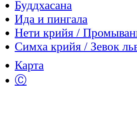
Буддхасана
Ида и пингала
Нети крийя / Промыван
Симха крийя / Зевок ль
Карта
Ⓒ