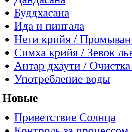
Буддхасана
Ида и пингала
Нети крийя / Промыван
Симха крийя / Зевок ль
Антар дхаути / Очистка
Употребление воды
Новые
Приветствие Солнца
Контроль за процессом