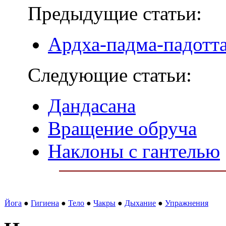
Предыдущие статьи:
Ардха-падма-падотт
Следующие статьи:
Дандасана
Вращение обруча
Наклоны с гантелью
Йога
●
Гигиена
●
Тело
●
Чакры
●
Дыхание
●
Упражнения