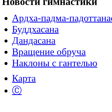
Новости гимнастики
Ардха-падма-падоттана
Буддхасана
Дандасана
Вращение обруча
Наклоны с гантелью
Карта
Ⓒ