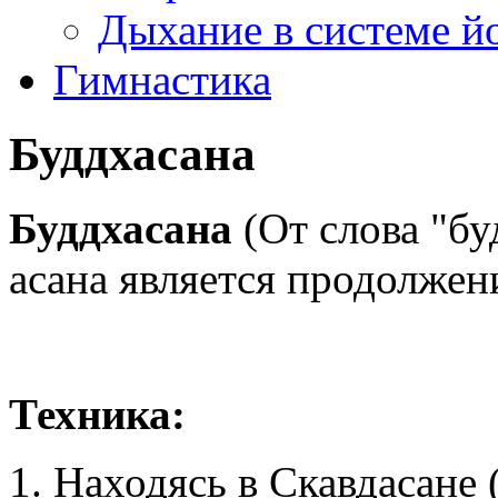
Дыхание в системе й
Гимнастика
Буддхасана
Буддхасана
(От слова "б
асана является продолже
Техника:
1. Находясь в Скавдасане 