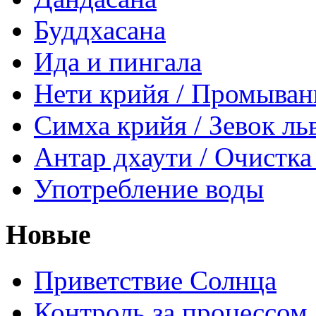
Буддхасана
Ида и пингала
Нети крийя / Промыван
Симха крийя / Зевок ль
Антар дхаути / Очистка
Употребление воды
Новые
Приветствие Солнца
Контроль за процессом