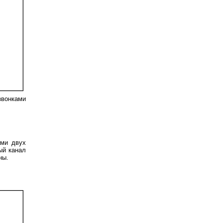
звонками
ами двух
ый канал
ны.