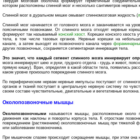
Твердая мозговая оболочка формирует герметичный соединительн
котором расположены спинной мозг и несколько сантиметров нервных 
Спинной мозг в дуральном мешке омывает спинномозговая жидкость (
л
Спинной мозг начинается от головного мозга и заканчивается на ур
поясничными позвонками. От спинного мозга отходят нервные кореш
формируют так называемый
конский хвост
. Корешки конского хвоста 
тела, в том числе тазовых органов. Нервные корешки на небольш
канале, а затем выходят из позвоночного канала через
фораминарны
других позвоночных, сохраняется сегментарная иннервация тела.
Это значит, что каждый сегмент спинного мозга иннервирует оп
мозга иннервируют шею и руки, грудного отдела - грудь и живот, поясн
прямую кишку). Врач, определяя в какой области тела, появились рас
каком уровне произошло повреждение спинного мозга.
По периферическим нервам нервные импульсы поступают от спинного 
органов и тканей поступает в центральную нервную систему по чув
своем составе чувствительные, двигательные и вегетативные волокна.
Околопозвоночные мышцы
Околопозвоночными
называются мышцы, расположенные около по
движения как наклоны и повороты корпуса тела. К отросткам позво
повреждением (растяжением) околопозвоночных мышц при тяжелой ф
или заболевании позвоночника.
При мышечном спазме происходит сокращение мышцы, при этом она не