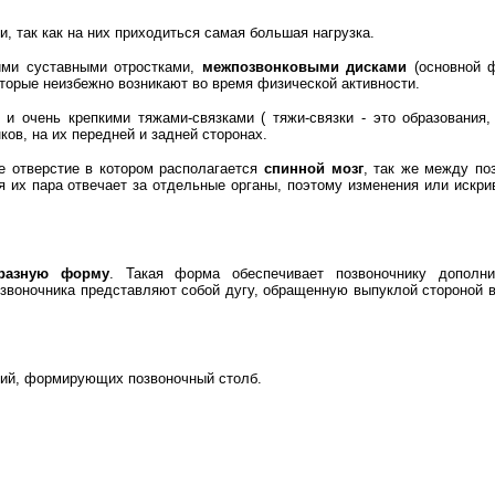
, так как на них приходиться самая большая нагрузка.
ими суставными отростками,
межпозвонковыми дисками
(основной 
оторые неизбежно возникают во время физической активности.
и очень крепкими тяжами-связками ( тяжи-связки - это образования,
ков, на их передней и задней сторонах.
е отверстие в котором располагается
спинной мозг
, так же между по
я их пара отвечает за отдельные органы, поэтому изменения или искри
.
бразную форму
. Такая форма обеспечивает позвоночнику дополни
воночника представляют собой дугу, обращенную выпуклой стороной в
ий, формирующих позвоночный столб.