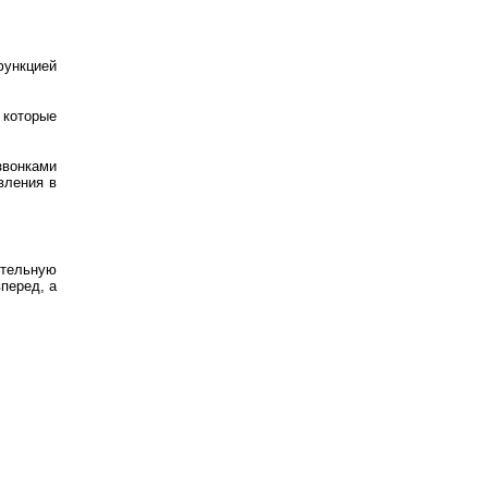
функцией
 которые
звонками
вления в
тельную
перед, а