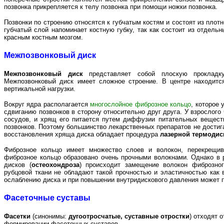
позвонка прикрепляется к телу позвонка при помощи ножки позвонка.
Позвонки по строению относятся к губчатым костям и состоят из плотн
губчатый слой напоминает костную губку, так как состоит из отдел
красным костным мозгом.
Межпозвонковый диск
Межпозвонковый диск
представляет собой плоскую прокладк
Межпозвонковый диск имеет сложное строение. В центре находит
вертикальной нагрузки.
Вокруг ядра располагается
многослойное фиброзное кольцо
, которое 
сдвиганию позвонков в сторону относительно друг друга. У взрослого
сосудов, и хрящ его питается путем диффузии питательных вещест
позвонков. Поэтому большинство лекарственных препаратов не дости
восстановления хряща диска обладает процедура
лазерной термодис
Фиброзное кольцо имеет множество слоев и волокон, перекрещи
фиброзное кольцо образовано очень прочными волокнами. Однако в р
дисков (
остеохондроза
) происходит замещение волокон фиброзног
рубцовой ткани не обладают такой прочностью и эластичностью как 
ослаблению диска и при повышении внутридискового давления может п
Фасеточные суставы
Фасетки
(синонимы:
дугоотросчатые, суставные отростки
) отходят 
формировании фасеточных суставов.