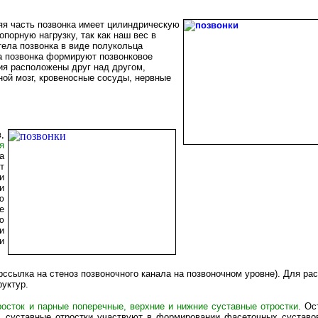
яя часть позвонка имеет цилиндрическую
порную нагрузку, так как наш вес в
тела позвонка в виде полукольца
ка позвонка формируют позвонковое
ия расположены друг над другом,
ой мозг, кровеносные сосуды, нервные
,
я
а
т
и
и
ю
е
ю
и
и
рссылка на стеноз позвоночного канала на позвоночном уровне). Для ра
уктур.
росток и парные поперечные, верхние и нижние суставные отростки
. Ос
, суставные отростки участвуют в формировании фасеточных суставо