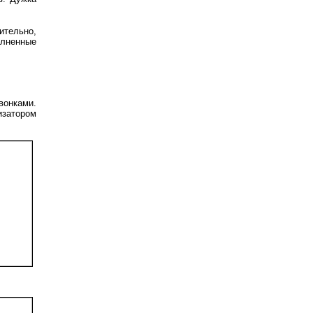
ительно,
олненные
онками.
изатором