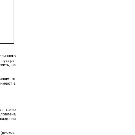
спинного
й пузырь,
жить, на
мация от
 имеют в
ют такие
словлена
реждении
(дисков,