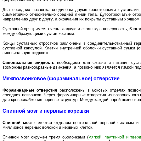
Два соседних позвонка соединены двумя фасеточными суставами,
симметрично относительно средней линии тела. Дугоотросчатые отро
направлению друг к другу, а окончания их покрыты суставным хрящом.
Суставной хрящ имеет очень гладкую и скользкую поверхность, благо
между образующими сустав костями.
Концы суставных отростков заключены в соединительнотканный гер
суставной капсулой. Клетки внутренней оболочки суставной сумки (
с
синовиальную жидкость.
Синовиальная жидкость
необходима для смазки и питания суста
возможны разнообразные движения, а позвоночник является гибкой по
Межпозвонковое (фораминальное) отверстие
Фораминарные отверстия
расположены в боковых отделах позвоно
соседних позвонков. Через фораминарные отверстия из позвоночного 
для кровоснабжения нервных структур. Между каждой парой позвонков
Спинной мозг и нервные корешки
Спинной мозг
является отделом центральной нервной системы и 
миллионов нервных волокон и нервных клеток.
Спинной мозг окружен тремя оболочками (
мягкой, паутинной и твер