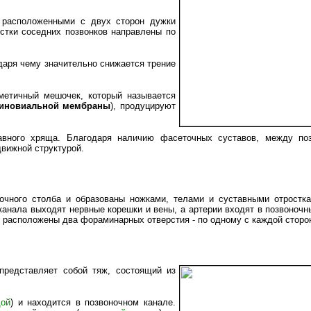
 расположенными с двух сторон дужки
стки соседних позвонков направлены по
даря чему значительно снижается трение
метичный мешочек, который называется
иновиальной мембраны
), продуцируют
вного хряща. Благодаря наличию фасеточных суставов, между по
движной структурой.
чного столба и образованы ножками, телами и суставными отростк
канала выходят нервные корешки и вены, а артерии входят в позвоночн
 расположены два фораминарных отверстия - по одному с каждой сторо
представляет собой тяж, состоящий из
дой
) и находится в позвоночном канале.