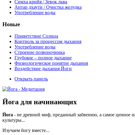
Симха крийя / Зевок льва
Антар дхаути / Очистка желудка
Употребление воды
Новые
Приветствие Солнца
Контроль за процессом дыхания
Употребление воды
Строение позвоночника
Глубокое – полное дыхание
Физиологическое понятие дыхания
Воздействие дыхания Йоги
Открыть панель
Йога для начинающих
Йога
- не древний миф, преданный забвению, а самое ценное н
культуры...
Изучаем йогу вместе...