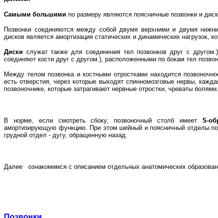
Самыми большими
по размеру являются поясничные позвонки и диски
Позвонки соединяются между собой двумя верхними и двумя нижн
дисков является амортизация статических и динамических нагрузок, к
Диски
служат также для соединения тел позвонков друг с другом.) 
соединяют кости друг с другом.), расположенными по бокам тел позвон
Между телом позвонка и костными отростками находится позвоночно
есть отверстия, через которые выходят спинномозговые нервы, кажда
позвоночнике, которые затрагивают нервные отростки, чреваты болями
В норме, если смотреть сбоку, позвоночный столб имеет
S-о
амортизирующую функцию. При этом шейный и поясничный отделы поз
грудной отдел - дугу, обращенную назад.
Далее ознакомимся с описанием отдельных анатомических образован
Позвонки