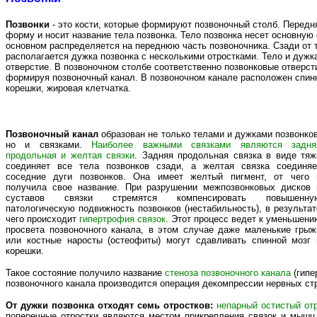
Позвонки
- это кости, которые формируют позвоночный столб. Передн
форму и носит название тела позвонка. Тело позвонка несет основную о
основном распределяется на переднюю часть позвоночника. Сзади от 
располагается дужка позвонка с несколькими отростками. Тело и дуж
отверстие. В позвоночном столбе соответственно позвонковые отверст
формируя позвоночный канал. В позвоночном канале расположен спинн
корешки, жировая клетчатка.
Позвоночный канал
образован не только телами и дужками позвонков
но и связками.
Наиболее важными связками являются задня
продольная и желтая связки
. Задняя продольная связка в виде тяж
соединяет все тела позвонков сзади, а желтая связка соединяе
соседние дуги позвонков. Она имеет желтый пигмент, от чего 
получила свое название. При разрушении межпозвонковых дисков 
суставов связки стремятся компенсировать повышенну
патологическую подвижность позвонков (нестабильность), в результат
чего происходит
гипертрофия связок
. Этот процесс ведет к уменьшени
просвета позвоночного канала, в этом случае даже маленькие грыж
или костные наросты (остеофиты) могут сдавливать спинной мозг 
корешки.
Такое состояние получило название
стеноза
позвоночного канала
(гипе
позвоночного канала производится операция декомпрессии нервных стр
От дужки позвонка отходят семь отростков:
непарный остистый от
поперечные отростки являются местом прикрепления связок и мышц