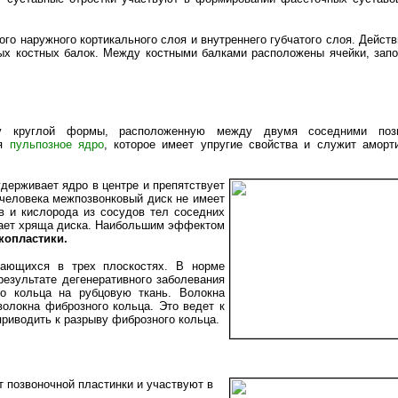
ого наружного кортикального слоя и внутреннего губчатого слоя. Действ
ьных костных балок. Между костными балками расположены ячейки, зап
у круглой формы, расположенную между двумя соседними позв
ся
пульпозное ядро
, которое имеет упругие свойства и служит аморт
удерживает ядро в центре и препятствует
 человека межпозвонковый диск не имеет
в и кислорода из сосудов тел соседних
гает хряща диска. Наибольшим эффектом
копластики.
вающихся в трех плоскостях. В норме
езультате дегенеративного заболевания
о кольца на рубцовую ткань. Волокна
волокна фиброзного кольца. Это ведет к
риводить к разрыву фиброзного кольца.
от позвоночной пластинки и участвуют в