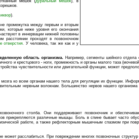
отканный мешок (
дуральный мешок
), в
корешков.
иквор
).
овне промежутка между первым и вторым
ки, которые ниже уровня его окончания
участвуют в иннервации нижней половины
ом расстоянии проходят в позвоночном
е отверстия
. У человека, так же как и у
ределенную область организма.
Например, сегменты шейного отдела 
ичного и крестцового - ноги, промежность и органы малого таза (мочево
стройства чувствительности или двигательной функции, может предполо
мозга ко всем органам нашего тела для регуляции их функции. Инфор
ствительным нервным волокнам. Большинство нервов нашего организма
звоночного столба. Они поддерживают позвоночник и обеспечива
нков прикрепляются различные мышцы. Боль в спине бывает часто обу
изической работе, а также рефлекторным мышечным спазмом при пов
 может расслабиться. При повреждении многих позвоночных структур 