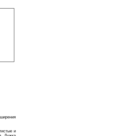
сширения
тистые и
в. Дужка