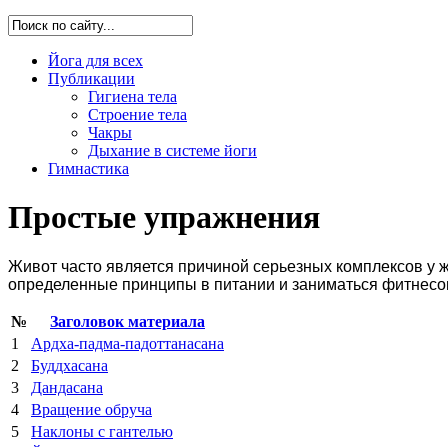
Йога для всех
Публикации
Гигиена тела
Строение тела
Чакры
Дыхание в системе йоги
Гимнастика
Простые упражнения
Живот часто является причиной серьезных комплексов у 
определенные принципы в питании и заниматься фитнес
№
Заголовок материала
1
Ардха-падма-падоттанасана
2
Буддхасана
3
Дандасана
4
Вращение обруча
5
Наклоны с гантелью