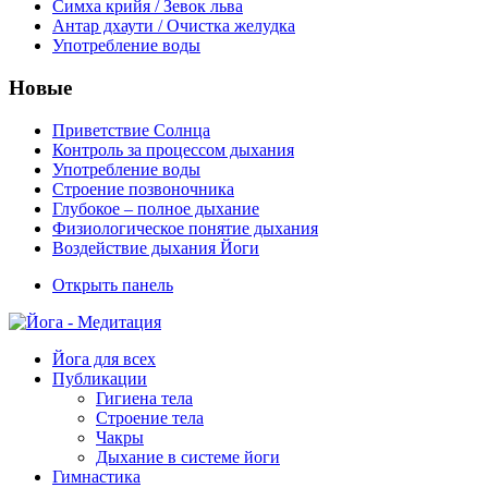
Симха крийя / Зевок льва
Антар дхаути / Очистка желудка
Употребление воды
Новые
Приветствие Солнца
Контроль за процессом дыхания
Употребление воды
Строение позвоночника
Глубокое – полное дыхание
Физиологическое понятие дыхания
Воздействие дыхания Йоги
Открыть панель
Йога для всех
Публикации
Гигиена тела
Строение тела
Чакры
Дыхание в системе йоги
Гимнастика