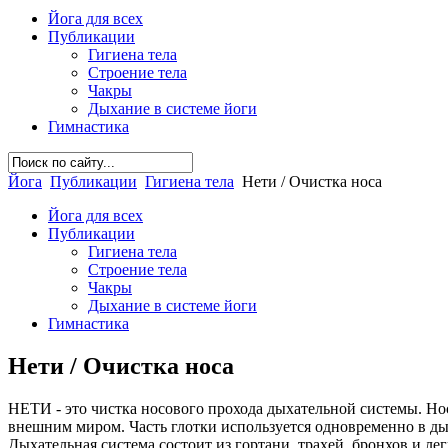
Йога для всех
Публикации
Гигиена тела
Строение тела
Чакры
Дыхание в системе йоги
Гимнастика
Йога
Публикации
Гигиена тела
Нети / Очистка носа
Йога для всех
Публикации
Гигиена тела
Строение тела
Чакры
Дыхание в системе йоги
Гимнастика
Нети / Очистка носа
НЕТИ - это чистка носового прохода дыхательной системы. Но
внешним миром. Часть глотки используется одновременно в д
Дыхательная система состоит из гортани, трахей, бронхов и ле