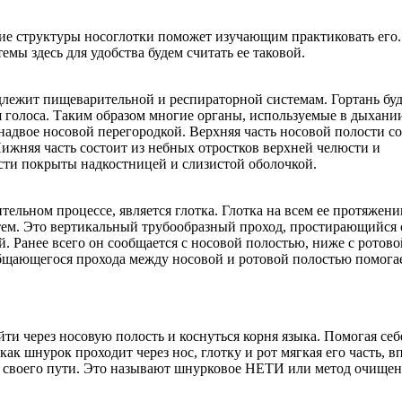
ие структуры носоглотки поможет изучающим практиковать его.
емы здесь для удобства будем считать ее таковой.
адлежит пищеварительной и респираторной системам. Гортань бу
я голоса. Таким образом многие органы, используемые в дыхани
адвое носовой перегородкой. Верхняя часть носовой полости со
ижняя часть состоит из небных отростков верхней челюсти и
сти покрыты надкостницей и слизистой оболочкой.
ельном процессе, является глотка. Глотка на всем ее протяжени
тем. Это вертикальный трубообразный проход, простирающийся 
й. Ранее всего он сообщается с носовой полостью, ниже с ротово
общающегося прохода между носовой и ротовой полостью помога
ти через носовую полость и коснуться корня языка. Помогая себ
как шнурок проходит через нос, глотку и рот мягкая его часть, 
и своего пути. Это называют шнурковое НЕТИ или метод очище