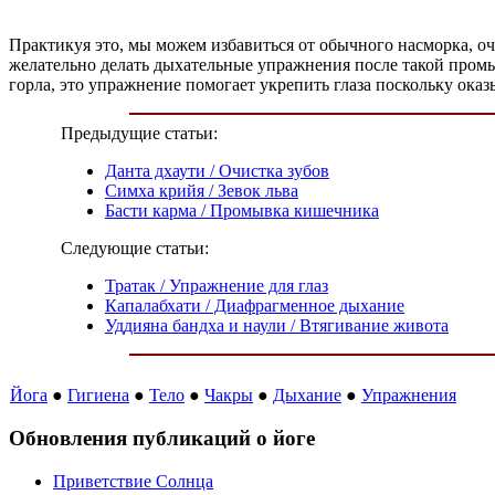
Практикуя это, мы можем избавиться от обычного насморка, оч
желательно делать дыхательные упражнения после такой пром
горла, это упражнение помогает укрепить глаза поскольку ока
Предыдущие статьи:
Данта дхаути / Очистка зубов
Симха крийя / Зевок льва
Басти карма / Промывка кишечника
Следующие статьи:
Тратак / Упражнение для глаз
Капалабхати / Диафрагменное дыхание
Уддияна бандха и наули / Втягивание живота
Йога
●
Гигиена
●
Тело
●
Чакры
●
Дыхание
●
Упражнения
Обновления публикаций о йоге
Приветствие Солнца