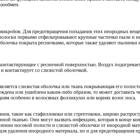
азообмен.
 микробов. Для предотвращения попадания этих инородных веще
е волоски первыми отфильтровывают крупные частички пыли и н
 оболочка покрыта ресничками, которые также удаляют пылинки 
 контактирующие с ресничной поверхностью. Воздух подогревает
 и контактирует со слизистой оболочкой.
является слизистая оболочка или ткань покрывающая его полост
реждена или ушиблена каким-либо образом, то может доставить ч
иям особенно в волосяных фолликулах или корнях волос носа.
ния, такие как стафиллококи или стрептококи, широко распрос
денной тканью. Они могут вызвать инфекцию, которая в конце ко
влении носовой полости и слизистой оболочки от инородной мат
для удаления инородного материала, но и для предотвращения п