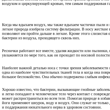
воздухом и циркулирующей кровью, тем самым поддерживая г
Когда мы вдыхаем воздух, мы также вдыхаем частички пыли и
легкие природа изобрела систему фильтрации. В носу жестки
позволяют им пройти дальше в легкие. Кроме этого слизистая
бактерии из воздуха, проходящего сквозь них.
Реснички работают все вместе, удаляя жидкости или пылинки,
увлажняется по мере того, как он проходит по носовой полости
Наиболее важной деталью носа с точки зрения заболеваемости 
одна из наиболее чувствительных тканей тела и когда она пов
большое беспокойство. Она обычно подвержена слабым инфекц
Хорошо известно, что бактерии, вызывающие гнойные заболева
и легко попадают в человеческое тело через контакт с повреж
может распространиться во всем теле. Помогая природе в изба
йоги применяют шнурок, воду и воздух. Они служат не только 
и поддержания нюхательного нерва в здоровом состоянии.