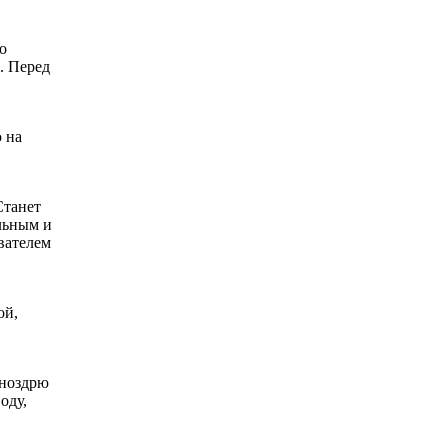
о
. Перед
 на
Станет
ельным и
вателем
ой,
 ноздрю
оду,