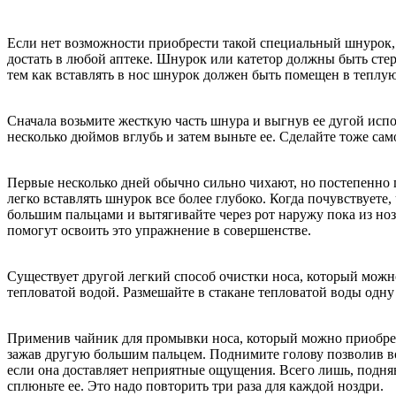
Если нет возможности приобрести такой специальный шнурок, 
достать в любой аптеке. Шнурок или катетор должны быть ст
тем как вставлять в нос шнурок должен быть помещен в теплую
Сначала возьмите жесткую часть шнура и выгнув ее дугой исп
несколько дюймов вглубь и затем выньте ее. Сделайте тоже само
Первые несколько дней обычно сильно чихают, но постепенно 
легко вставлять шнурок все более глубоко. Когда почувствуете
большим пальцами и вытягивайте через рот наружу пока из ноз
помогут освоить это упражнение в совершенстве.
Существует другой легкий способ очистки носа, который можн
тепловатой водой. Размешайте в стакане тепловатой воды одн
Применив чайник для промывки носа, который можно приобрес
зажав другую большим пальцем. Поднимите голову позволив воде
если она доставляет неприятные ощущения. Всего лишь, подняв 
сплюньте ее. Это надо повторить три раза для каждой ноздри.