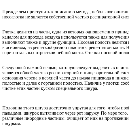
Прежде чем приступить к описанию метода, небольшое описан
носоглотка не является собственной частью респираторной сист
Глотка делится на части, одна из которых одновременно прин
каналом для прохода воздуха используется также для получени
выполняют также и другие функции. Носовая полость делится н
в основном, из решеткообразной пластины решетчатой кости. Н
горизонтальных отростков небной кости. Стенки носовой поло
Следующей важной вещью, которую следует выделить в очистит
является общей частью респираторной и пищеварительной сис
основания черепа в верхней части до начала пищевода в нижне
полостью и далее с гортанной полостью. Наличие у глотки со
чистке этих частей куском специального шнура.
Половина этого шнура достаточно упругая для того, чтобы прой
пальцами, шнурок вытягивают через рот наружу. По мере того, 
различные инородные частицы, очищает от них на протяжени
шнурком.