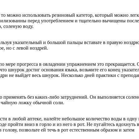
то можно использовать резиновый катетор, который можно легк
ерилизованны перед употреблением и тщательно вычищены после
, соленую воду.
ользуя указательный и большой пальцы вставьте в правую ноздрю
е, но с левой ноздрей.
по мере прогресса в овладении упражнением это прекращается. 
, что шнурок достиг основания языка, возьмите его конец указат
дри не выйдет весь шнурок. Несколько дней практики с препода
о применять без каких-либо затруднений. Он выполняется солен
у чайную ложку обычной соли.
ти в любой аптеке, налейте небольшое количество воды в одну
 пройти вниз в горло и из него в рот. Не пугайтесь вдохнуть в
голову, позвольте ей течь в рот естественным образом и затем