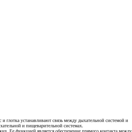
с и глотка устанавливают связь между дыхательной системой и
ыхательной и пищеварительной системах.
гких. Ее функцией является обеспечение прямого контакта между