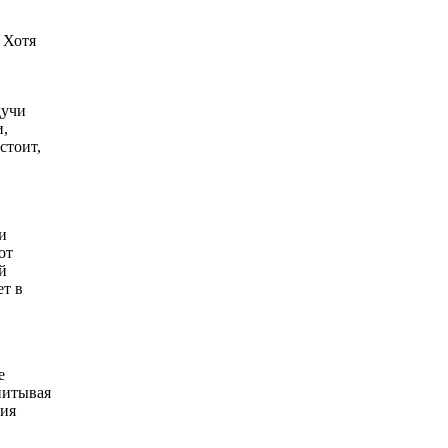
 Хотя
дучи
и,
стоит,
и
от
й
ет в
е
впитывая
ния