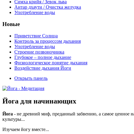
Симха крийя / Зевок льва
Антар дхаути / Очистка желудка
Употребление воды
Новые
Приветствие Солнца
Контроль за процессом дыхания
Употребление воды
Строение позвоночника
Глубокое – полное дыхание
Физиологическое понятие дыхания
Воздействие дыхания Йоги
Открыть панель
Йога для начинающих
Йога
- не древний миф, преданный забвению, а самое ценное н
культуры...
Изучаем йогу вместе...