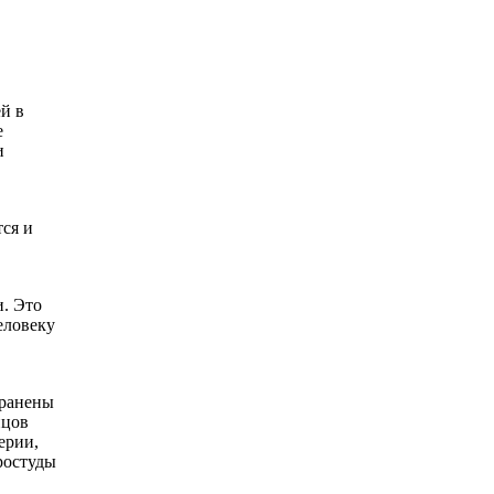
й в
е
и
ся и
и. Это
еловеку
транены
нцов
ерии,
ростуды