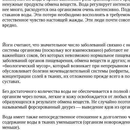
ненужные продукты обмена веществ. Вода регулирует интенсив
нее много, расходуется она организмом очень интенсивно. Подс
стаканов воды. Эти потери необходимо восполнять в требуемо
естественное чувство настоящей жажды. Эти люди почти совсе
вредно.
Йоги считают, что значительное число заболеваний связано с 
системы организма (поскольку все взаимосвязано) работают не
важнейших соков, без которых невозможно нормальное пищева
заболеваний органов пищеварения, обмена веществ и других; 
«биологический мусор», который возникает при непрерывном о
обусловливает болезни мочевыделительной системы (нефриты,
концентрации солей в тканях, их отложению прежде всего в по
суставах.
Без достаточного количества воды не обеспечивается в полной
организм через почки, легкие и кожу освобождается от любых
образующихся в результате обмена веществ. Не случайно поэт
называемый форсированный диурез — выведение ядов из орга
Вода имеет также непосредственное отношение к долголетию че
содержание воды в тканях уменьшается (организм новорожденны
меньше).