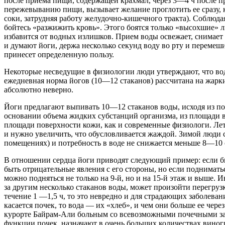
после приема пищи, содержащей крахмал, через 3—4 ч после п
пережевыванию пищи, вызывает желание проглотить ее сразу,
соки, затрудняя работу желудочно-кишечного тракта). Соблюда
бойтесь «разжижить кровь». Этого боятся только «высохшие» л
избавится от водных излишков. Прием воды освежает, снимает 
и думают йоги, держа несколько секунд воду во рту и перемеши
принесет определенную пользу.
Некоторые несведущие в физиологии люди утверждают, что вод
ежедневная норма йогов (10—12 стаканов) рассчитана на жарк
абсолютно неверно.
Йоги предлагают выпивать 10—12 стаканов воды, исходя из пот
основании объема жидких субстанций организма, из площади вну
площади поверхности кожи, как и современные физиологи. Лет
и нужно увеличить, что обусловливается жаждой. Зимой люди 
помещениях) и потребность в воде не снижается меньше 8—10 
В отношении сердца йоги приводят следующий пример: если быс
быть отрицательные явления с его стороны, но если поднимать
можно подняться не только на 9-й, но и на 15-й этаж и выше. 
за другим несколько стаканов воды, может произойти перегрузк
течение 1 —1,5 ч, то это невредно и для страдающих заболеван
касается почек, то вода — их «хлеб», и чем они больше ее чер
курорте Байрам-Али больным со всевозможными почечными з
функции почек, назначают в очень больших количествах виногр