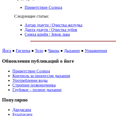
Приветствие Солнца
Следующие статьи:
Антар дхаути / Очистка желудка
Данта дхаути / Очистка зубов
Симха крийя / Зевок льва
Йога
●
Гигиена
●
Тело
●
Чакры
●
Дыхание
●
Упражнения
Обновления публикаций о йоге
Приветствие Солнца
Контроль за процессом дыхания
Употребление воды
Строение позвоночника
Глубокое – полное дыхание
Популярно
Дандасана
Буддхасана