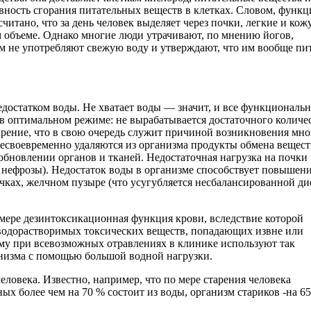
ность сгорания питательных веществ в клетках. Словом, функц
читано, что за день человек выделяет через почки, легкие и кожу
м объеме. Однако многие люди утрачивают, по мнению йогов,
м не употребляют свежую воду и утверждают, что им вообще пит
недостатком воды. Не хватает воды — значит, и все функциональ
 в оптимальном режиме: не вырабатывается достаточного количе
рение, что в свою очередь служит причиной возникновения мн
несвоевременно удаляются из организма продукты обмена вещест
бновлении органов и тканей. Недостаточная нагрузка на почки 
 нефрозы). Недостаток воды в организме способствует повышен
чках, желчном пузыре (что усугубляется несбалансированной дие
 мере дезинтоксикационная функция крови, вследствие которой
 водорастворимых токсических веществ, попадающих извне или
ому при всевозможных отравлениях в клинике используют так
низма с помощью большой водной нагрузки.
ловека. Известно, например, что по мере старения человека
х более чем на 70 % состоит из воды, организм стариков -на 6