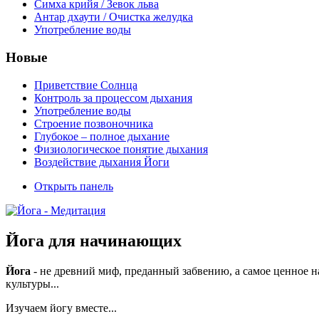
Симха крийя / Зевок льва
Антар дхаути / Очистка желудка
Употребление воды
Новые
Приветствие Солнца
Контроль за процессом дыхания
Употребление воды
Строение позвоночника
Глубокое – полное дыхание
Физиологическое понятие дыхания
Воздействие дыхания Йоги
Открыть панель
Йога для начинающих
Йога
- не древний миф, преданный забвению, а самое ценное н
культуры...
Изучаем йогу вместе...