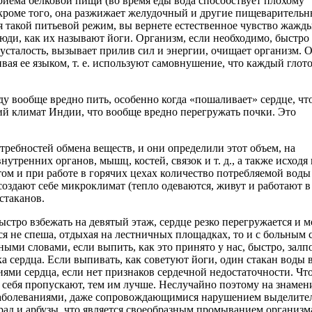
риема белковой пищи (во время еды вода способствует плохому
 кроме того, она разжижает желудочный и другие пищеварительн
я такой питьевой режим, вы вернете естественное чувство жажд
юди, как их называют йоги. Организм, если необходимо, быстро
усталость, вызывает прилив сил и энергии, очищает организм. 
вая ее языком, т. е. используют самовнушение, что каждый глот
у вообще вредно пить, особенно когда «пошаливает» сердце, чт
ий климат Индии, что вообще вредно перегружать почки. Это
ребностей обмена веществ, и они определили этот объем, на
тренних органов, мышц, костей, связок и т. д., а также исходя 
ом и при работе в горячих цехах количество потребляемой вод
создают себе микроклимат (тепло одеваются, живут и работают в
стаканов.
тро взбежать на девятый этаж, сердце резко перегружается и м
ся не спеша, отдыхая на лестничных площадках, то и с больным 
Иными словами, если выпить, как это принято у нас, быстро, зал
а сердца. Если выпивать, как советуют йоги, один стакан воды 
иями сердца, если нет признаков сердечной недостаточности. Чт
ез себя пропускают, тем им лучше. Неслучайно поэтому на знаме
аболеваниями, даже сопровождающимися нарушением выделите
ад и арбузы, что является своеобразным промыванием организма