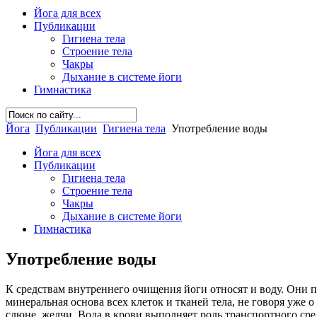
Йога для всех
Публикации
Гигиена тела
Строение тела
Чакры
Дыхание в системе йоги
Гимнастика
Йога
Публикации
Гигиена тела
Употребление воды
Йога для всех
Публикации
Гигиена тела
Строение тела
Чакры
Дыхание в системе йоги
Гимнастика
Употребление воды
К средствам внутреннего очищения йоги относят и воду. Они 
минеральная основа всех клеток и тканей тела, не говоря уже 
слюне, желчи. Вода в крови выполняет роль транспортного сре