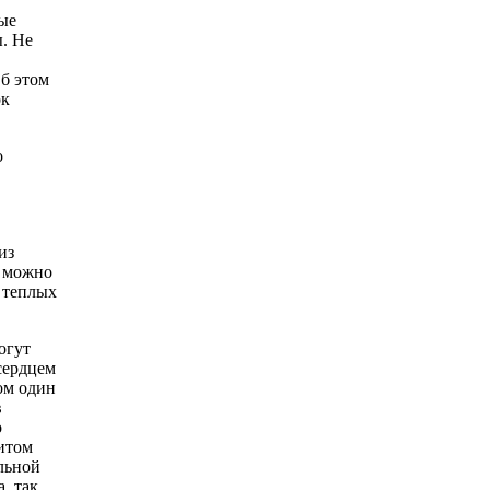
ые
ы. Не
Об этом
ок
о
из
ы можно
 теплых
огут
сердцем
пом один
в
о
нитом
льной
, так