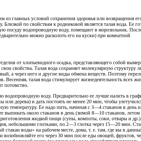
им из главных условий сохранения здоровья или возвращения ег
 Близкой по свойствам к родниковой является талая вода. Ее го
ую посуду водопроводную воду, помещают в морозильник. Посл
предварительно можно расколоть его на куски) при комнатной
 отделив от хлопьевидного осадка, представляющего собой выме
 свои свойства. Талая вода сохраняет молекулярную структуру л
овый, а через него и другие виды обмена веществ. Поэтому пере
ов. Весенняя, талая вода стимулирует жизнедеятельность всех ж
ит потомство.
ю водопроводную воду. Предварительно ее лучше налить в граф
ы или дерева) и дать постоять не менее 20 мин, чтобы улетучилс
ую температуру. Ее надо пить, начиная с 3—4 стаканов в день и
те выпивать около стаканов в день (зимой 8—10 стаканов, лето
 приготовления жидкой пищи (супы, компоты, соки, отвары и др.
о дня, небольшими глотками, по 2—3 глотка через 15—20 мин. Ст
 стакан воды» на рабочем месте, дома, т. е. там, где вы в данны
 возобновляйте его через 30 мин после еды овощей, фруктов, че