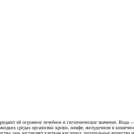
придают ей огромное лечебное и гигиеническое значение. Вода 
о жидких средах организма: крови, лимфе, желудочном и кишечно
дства: она доставляет клеткам кислород, питательные вещества 