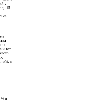
ий у
 до 15
ь ее
ные
ства
огих
в и тот
часто
ию
той), в
5 % и