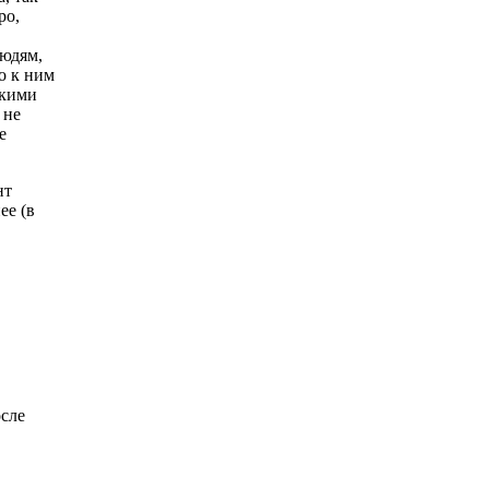
ро,
людям,
о к ним
ькими
 не
е
нт
ее (в
осле