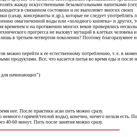
 утолять жажду искусственными безалкогольными напитками (сит
 находится в связанном состоянии и не выполняет многих своих
ки (сахар, консерванты и др.), которые не следует употреблять 
нению омагниченной воды или «холодного кипятка» и других, т
я временем и на протяжении многих веков проверялись нескол
ехнического прогресса не вызовут мутаций в клетках человека и
 лишь в третьем-четвертом поколении? Поэтому благоразумнее н
ов можно перейти к ее естественному потреблению, т. е. в моме
и продуктами. Все, что касается питья во время еды и после н
а для начинающих")
емя нее. После практики асан пить можно сразу.
немного горячей/теплой воды), конечно, ничего нельзя есть. П
з 40-60 минут. Пить после занятия можно сразу.