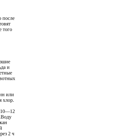
о после
товят
е того
рзшие
ьда и
летные
ивотных
ин или
я хлор.
м 10—12
).Воду
акан
й
рез 2 ч