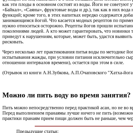
как эти плоды в основном состоят из воды. Йоги не советуют
«Байкал», «Саяны», фруктовые воды и др.), так как в них вода
функций; кроме того, в этих напитках нередко содержатся добав
занимающимся йогой. Что касается модных рецептов по приме
нужно относиться осторожно. Рецепты йогов прошли испытани
поколениями людей. А кто может гарантировать, что новинки т
приведут к нарушениям, которые, может быть, удастся выявить
рисковать.
Через несколько лет практикования питья воды по методике йог
испытывания жажды, при условии питания исключительно сырым
отношении интервалов времени), остается при этом в силе.
(Отрывок из книги А.Н.Зубкова, А.П.Очаповского "Хатха-йог
Можно ли пить воду во время занятия?
Пить можно непосредственно перед практикой асан, но не во вр
Перед выполнением пранаямы лучше ничего не пить (возможно 
практики пранаям прием пищи должен быть не раньше, чем чере
Предыдущие статьи: