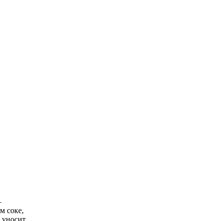
—
м соке,
и уносит