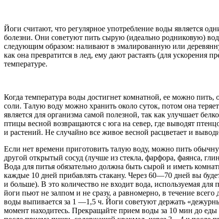
Йоги считают, что регулярное употребление воды является одн
болезни. Они советуют пить сырую (идеально родниковую) воду.
следующим образом: наливают в эмалированную или деревянн
как она превратится в лед, ему дают растаять (для ускорения 
температуре.
Когда температура воды достигнет комнатной, ее можно пить,
соли. Талую воду можно хранить около суток, потом она теряет
является для организма самой полезной, так как улучшает белк
птицы весной возвращаются с юга на север, где выводят птенц
и растений. Не случайно все живое весной расцветает и вывод
Если нет времени приготовить талую воду, можно пить обычну
другой открытый сосуд (лучше из стекла, фарфора, фаянса, глин
Вода для питья обязательно должна быть сырой и иметь комнатн
каждые 10 дней прибавлять стакану. Через 60—70 дней вы буде
и больше). В это количество не входит вода, используемая для
йоги пьют не залпом и не сразу, а равномерно, в течение всег
воды выпивается за 1 —1,5 ч. Йоги советуют держать «дежурный
момент находитесь. Прекращайте прием воды за 10 мин до еды и