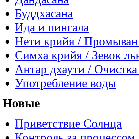
Буддхасана
Ида и пингала
Нети крийя / Промыван
Симха крийя / Зевок ль
Антар дхаути / Очистка
Употребление воды
Новые
Приветствие Солнца
Контроль за процессом