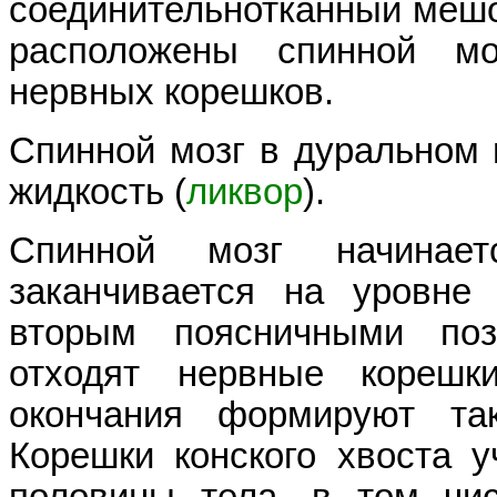
соединительнотканный мешо
расположены спинной мо
нервных корешков.
Спинной мозг в дуральном
жидкость (
ликвор
).
Спинной мозг начинае
заканчивается на уровн
вторым поясничными поз
отходят нервные корешк
окончания формируют т
Корешки конского хвоста 
половины тела, в том чи