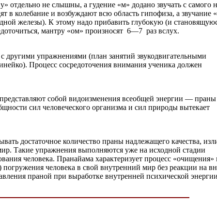
«у» отдельно не слышны, а гудение «м» додано звучать с самого н
ят в колебание и возбуждают всю область гипофиза, а звучание
ной железы). К этому надо прибавить глубокую (и становящуюс
едоточиться, мантру «ом» произносят 6—7 раз вслух.
я с другими упражнениями (план занятий звукодвигательными
инейко). Процесс сосредоточения внимания ученика должен
представляют собой видоизменения всеобщей энергии — праны
щности сил человеческого организма и сил природы вытекает
вать достаточное количество праны надлежащего качества, из
мир. Такие упражнения выполняются уже на исходной стадии
ования человека. Пранайама характеризует процесс «очищения»
) погружения человека в свой внутренний мир без реакции на в
равления праной при выработке внутренней психической энерги