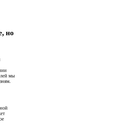
, но
и
нии
слей мы
зням.
нной
жет
ое