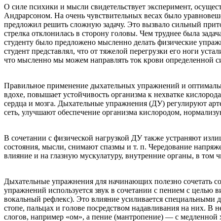
О силе психики и мысли свидетельствует эксперимент, осуще
Андрарсоном. На очень чувствительных весах было уравновеше
предложил решить сложную задачу. Это вызвало сильный приток
стрелка отклонилась в сторону головы. Чем труднее была задача
студенту было предложено мысленно делать физические упражне
студент представлял, что от тяжелой перегрузки его ноги устал
что мысленно мы можем направлять ток крови определенной 
Правильное применение дыхательных упражнений и оптимальн
вдохе, повышает устойчивость организма к нехватке кислород
сердца и мозга. Дыхательные упражнения (ДУ) регулируют ар
сеть, улучшают обеспечение организма кислородом, нормализ
В сочетании с физической нагрузкой ДУ также устраняют изл
состояния, мысли, снимают спазмы и т. п. Чередование напря
влияние и на глазную мускулатуру, внутренние органы, в том ч
Дыхательные упражнения для начинающих полезно сочетать с
упражнений используется звук в сочетании с пением с целью 
вокальный рефлекс). Это влияние усиливается специальными 
стопе, пальцах и голове посредством надавливания на них. В 
слогов, например «ом», а пение (мантропение) — с медленной 