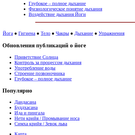
Глубокое – полное дыхание
Физиологическое понятие дыхания
Воздействие дыхания Йоги
Йога
●
Гигиена
●
Тело
●
Чакры
●
Дыхание
●
Упражнения
Обновления публикаций о йоге
Приветствие Солнца
Контроль за процессом дыхания
Употребление воды
Строение позвоночника
Глубокое – полное дыхание
Популярно
Дандасана
Буддхасана
Ида и пингала
Нети крийя / Промывание носа
Симха крийя / Зевок льва
Карта