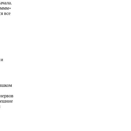
ачала.
 «ммм»
я все
 и
лишком
 нервов
нешние
и