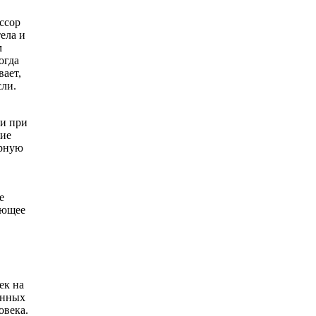
ссор
ела и
м
огда
вает,
ли.
 и при
ние
ярную
е
ующее
ек на
енных
овека.