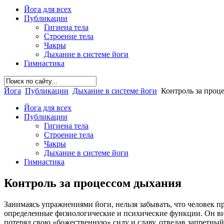
Йога для всех
Публикации
Гигиена тела
Строение тела
Чакры
Дыхание в системе йоги
Гимнастика
Йога
Публикации
Дыхание в системе йоги
Контроль за проц
Йога для всех
Публикации
Гигиена тела
Строение тела
Чакры
Дыхание в системе йоги
Гимнастика
Контроль за процессом дыхания
Занимаясь упражнениями йоги, нельзя забывать, что человек п
определенные физиологические и психические функции. Он види
потерял свою «божественную» силу и славу, отведав запретны