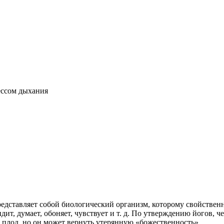
ессом дыхания
редставляет собой биологический организм, которому свойствен
т, думает, обоняет, чувствует и т. д. По утверждению йогов, ч
й плод, но он может вернуть утерянную «божественность»