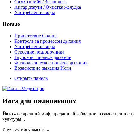
Симха крийя / Зевок льва
Антар дхаути / Очистка желудка
Употребление воды
Новые
Приветствие Солнца
Контроль за процессом дыхания
Употребление воды
Строение позвоночника
Глубокое – полное дыхание
Физиологическое понятие дыхания
Воздействие дыхания Йоги
Открыть панель
Йога для начинающих
Йога
- не древний миф, преданный забвению, а самое ценное н
культуры...
Изучаем йогу вместе...