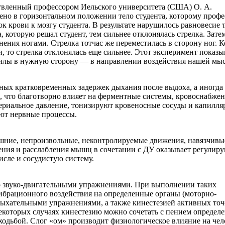
ствленный профессором Иельского университета (США) О. А.
но в горизонтальном положении тело студента, которому профе
 крови к мозгу студента. В результате нарушилось равновесие т
, которую решал студент, тем сильнее отклонялась стрелка. Зате
ния ногами. Стрелка тотчас же переместилась в сторону ног. К
и, то стрелка отклонялась еще сильнее. Этот эксперимент показы
силы в нужную сторону — в направлении воздействия нашей мыс
ых кратковременных задержек дыхания после выдоха, а иногда
а, что благотворно влияет на ферментные системы, кровоснабже
териальное давление, тонизируют кровеносные сосуды и капилл
уют нервные процессы.
ишние, непроизвольные, неконтролируемые движения, навязчивы
жения и расслабления мышц в сочетании с ДУ оказывает регулир
исле и сосудистую систему.
о звуко-двигательными упражнениями. При выполнении таких
вибрационного воздействия на определенные органы (моторно-
дыхательными упражнениями, а также кинестезией активных точ
некоторых случаях кинестезию можно сочетать с пением определ
ходьбой. Слог «ом» производит физиологическое влияние на чел