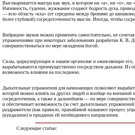
Выговаривается мантра как звук, в котором ни «а», ни «о», ни 
Напевность, гудение, жужжание создают бодрость духа, привод
— всю область «кха» (от середины между бровями до шишковид
более глубокой) сосредоточенность мысли. Иногда, чтобы соср
Вибрацию звуков можно применять самостоятельно, не сочета
упражнениями при некоторых заболеваниях разработан К. В. Д
совершенствоваться по мере овладения йогой.
Силы, циркулирующие в нашем организме и оживляющие его, 
вырабатываются преимущественно посредством дыхания. Из об
возможность влияния на последнюю.
Дыхательные упражнения для начинающих позволяют вырабаты
которой можно влиять на других людей и вообще на внешний 
сосредоточения, а также в дальнейшем — по мере совершенств
и обеспечивает возможность (за счет дыхательных упражнений
раздражители (как правило, пранайамой называют процесс уп
(кундалини) и придании ей необходимого направления.
Следующие статьи: