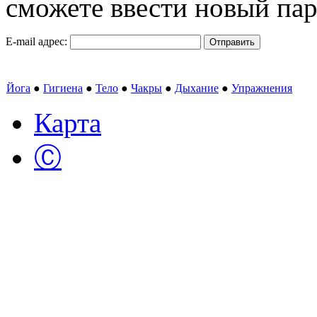
сможете ввести новый пар
E-mail адрес:
Отправить
Йога
●
Гигиена
●
Тело
●
Чакры
●
Дыхание
●
Упражнения
Карта
Ⓒ