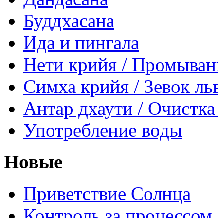
Буддхасана
Ида и пингала
Нети крийя / Промыван
Симха крийя / Зевок ль
Антар дхаути / Очистка
Употребление воды
Новые
Приветствие Солнца
Контроль за процессом